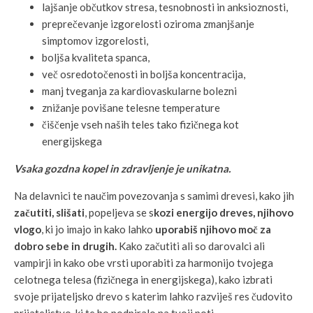
lajšanje občutkov stresa, tesnobnosti in anksioznosti,
preprečevanje izgorelosti oziroma zmanjšanje
simptomov izgorelosti,
boljša kvaliteta spanca,
več osredotočenosti in boljša koncentracija,
manj tveganja za kardiovaskularne bolezni
znižanje povišane telesne temperature
čiščenje vseh naših teles tako fizičnega kot
energijskega
Vsaka gozdna kopel in zdravljenje je unikatna.
Na delavnici te naučim povezovanja s samimi drevesi, kako jih
začutiti, slišati
, popeljeva se s
kozi energijo dreves, njihovo
vlogo
, ki jo imajo in kako lahko
uporabiš njihovo moč za
dobro sebe in drugih.
Kako začutiti ali so darovalci ali
vampirji in kako obe vrsti uporabiti za harmonijo tvojega
celotnega telesa (fizičnega in energijskega), kako izbrati
svoje prijateljsko drevo s katerim lahko razviješ res čudovito