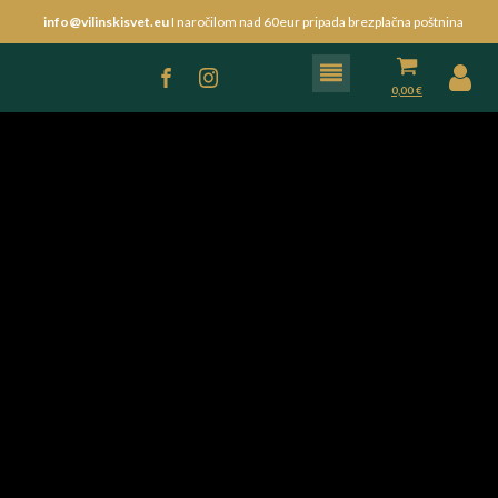
info@vilinskisvet.eu
I naročilom nad 60eur pripada brezplačna poštnina
0,00
€