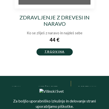
ZDRAVLJENJE Z DREVESI IN
NARAVO
Ko se zliješ z naravo in najdeš sebe
44 €
TRGOVINA
MENU
KOTIČEK ZATE
SLEDITE NAM
Meditacijska soba
Kristali in kristaloterapija
E-učilnica
Potovanje po čakrah
VILINSKI SVET
Trgovina
Žarki kreacije