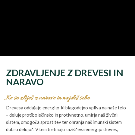
ZDRAVLJENJE Z DREVESI IN
NARAVO
Ko se zliješ z naravo in najdeš sebe
Drevesa oddajajo energijo, ki blagodejno vpliva na naše telo
– deluje protibolečinsko in protivnetno, umirja naš živčni
sistem, omogoča sprostitev ter ohranja naš imunski sistem
dobro delujoč. V tem tretmaju raziščeva energijo dreves,