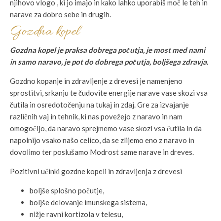
njihovo vlogo , ki jo imajo in kako lahko uporabiš moč le teh in
narave za dobro sebe in drugih.
Gozdna kopel
Gozdna kopel je praksa dobrega počutja, je most med nami
in samo naravo, je pot do dobrega počutja, boljšega zdravja.
Gozdno kopanje in zdravljenje z drevesi je namenjeno
sprostitvi, srkanju te čudovite energije narave vase skozi vsa
čutila in osredotočenju na tukaj in zdaj. Gre za izvajanje
različnih vaj in tehnik, ki nas povežejo z naravo in nam
omogočijo, da naravo sprejmemo vase skozi vsa čutila in da
napolnijo vsako našo celico, da se zlijemo eno z naravo in
dovolimo ter poslušamo Modrost same narave in dreves.
Pozitivni učinki gozdne kopeli in zdravljenja z drevesi
boljše splošno počutje,
boljše delovanje imunskega sistema,
nižje ravni kortizola v telesu,