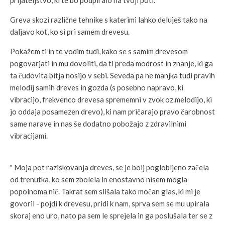
prijateljstvo, ki te bo podpiralo na tvoji poti.
Greva skozi različne tehnike s katerimi lahko deluješ tako na
daljavo kot, ko si pri samem drevesu.
Pokažem ti in te vodim tudi, kako se s samim drevesom
pogovarjati in mu dovoliti, da ti preda modrost in znanje, ki ga
ta čudovita bitja nosijo v sebi. Seveda pa ne manjka tudi pravih
melodij samih dreves in gozda (s posebno napravo, ki
vibracijo, frekvenco drevesa sprememni v zvok oz.melodijo, ki
jo oddaja posamezen drevo), ki nam pričarajo pravo čarobnost
same narave in nas še dodatno pobožajo z zdravilnimi
vibracijami.
" Moja pot raziskovanja dreves, se je bolj poglobljeno začela
od trenutka, ko sem zbolela in enostavno nisem mogla
popolnoma nič. Takrat sem slišala tako močan glas, ki mi je
govoril - pojdi k drevesu, pridi k nam, sprva sem se mu upirala
skoraj eno uro, nato pa sem le sprejela in ga poslušala ter se z