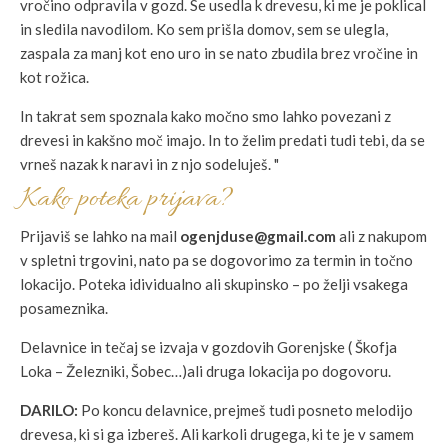
vročino odpravila v gozd. Se usedla k drevesu, ki me je poklical
in sledila navodilom. Ko sem prišla domov, sem se ulegla,
zaspala za manj kot eno uro in se nato zbudila brez vročine in
kot rožica.
In takrat sem spoznala kako močno smo lahko povezani z
drevesi in kakšno moč imajo. In to želim predati tudi tebi, da se
vrneš nazak k naravi in z njo sodeluješ. "
Kako poteka prijava?
Prijaviš se lahko na mail
ogenjduse@gmail.com
ali z nakupom
v spletni trgovini, nato pa se dogovorimo za termin in točno
lokacijo. Poteka idividualno ali skupinsko – po želji vsakega
posameznika.
Delavnice in tečaj se izvaja v gozdovih Gorenjske ( Škofja
Loka – Železniki, Šobec…)ali druga lokacija po dogovoru.
DARILO:
Po koncu delavnice, prejmeš tudi posneto melodijo
drevesa, ki si ga izbereš. Ali karkoli drugega, ki te je v samem