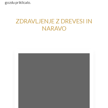
gozdu priklicalo.
ZDRAVLJENJE Z DREVESI IN
NARAVO
Gozdno razvajanje