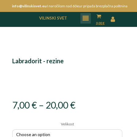
info@vilinskisvet.eu
I naročilom nad 60eur pripada brezplačna poštnina
VILINSKI SVET
0,00
€
Labradorit - rezine
Price
7,00
€
–
20,00
€
range:
Velikost
7,00 €