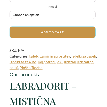
Model
through
20,00 €
ADD TO CART
SKU:
N/A
Categories:
Izdelki za mir in sprostitev
,
Izdelki za uspeh
,
Izdelki za zaščito
,
Kaj potrebuješ?
,
Kristali
,
Kristali po
obliki
,
Plošče/Rezine
Opis produkta
LABRADORIT -
MISTIČNA