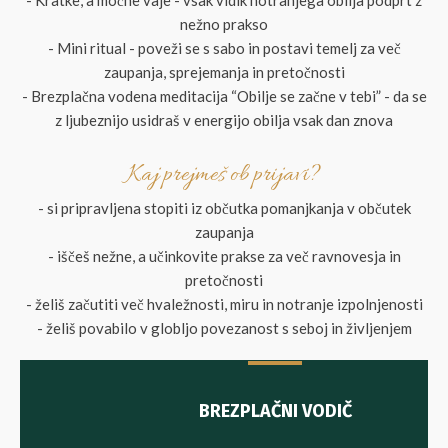
- Kratke, a močne vaje - vsak vidik notranjega obilja podprt z
nežno prakso
- Mini ritual - poveži se s sabo in postavi temelj za več
zaupanja, sprejemanja in pretočnosti
- Brezplačna vodena meditacija “Obilje se začne v tebi” - da se
z ljubeznijo usidraš v energijo obilja vsak dan znova
Kaj prejmeš ob prijavi?
- si pripravljena stopiti iz občutka pomanjkanja v občutek
zaupanja
- iščeš nežne, a učinkovite prakse za več ravnovesja in
pretočnosti
- želiš začutiti več hvaležnosti, miru in notranje izpolnjenosti
- želiš povabilo v globljo povezanost s seboj in življenjem
BREZPLAČNI VODIČ