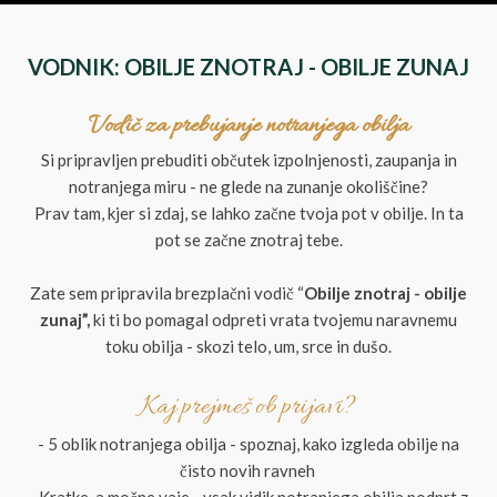
VODNIK: OBILJE ZNOTRAJ - OBILJE ZUNAJ
Vodič za prebujanje notranjega obilja
Si pripravljen prebuditi občutek izpolnjenosti, zaupanja in
notranjega miru - ne glede na zunanje okoliščine?
Prav tam, kjer si zdaj, se lahko začne tvoja pot v obilje. In ta
pot se začne znotraj tebe.
Zate sem pripravila brezplačni vodič “
Obilje znotraj - obilje
zunaj”,
ki ti bo pomagal odpreti vrata tvojemu naravnemu
toku obilja - skozi telo, um, srce in dušo.
Kaj prejmeš ob prijavi?
- 5 oblik notranjega obilja - spoznaj, kako izgleda obilje na
čisto novih ravneh