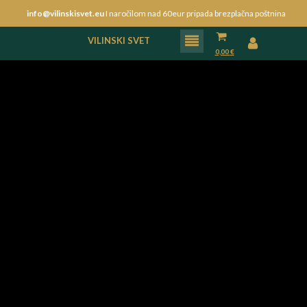
info@vilinskisvet.eu
I naročilom nad 60eur pripada brezplačna poštnina
VILINSKI SVET
0,00
€