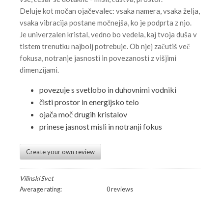
Deluje kot močan ojačevalec: vsaka namera, vsaka želja,
vsaka vibracija postane močnejša, ko je podprta z njo.
Je univerzalen kristal, vedno bo vedela, kaj tvoja duša v
tistem trenutku najbolj potrebuje. Ob njej začutiš več
fokusa, notranje jasnosti in povezanosti z višjimi
dimenzijami.
povezuje s svetlobo in duhovnimi vodniki
čisti prostor in energijsko telo
ojača moč drugih kristalov
prinese jasnost misli in notranji fokus
Create your own review
Vilinski Svet
Average rating:
0 reviews