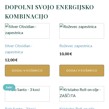
DOPOLNI SVOJO ENERGIJSKO
KOMBINACIJO
Silver Obsidian -
Roževec zapestnica
zapestnica
10,00
€
12,00
€
DODAJ V KOŠARICO
DODAJ V KOŠARICO
Sale!
Palo Santo - 3 kosi
Kristalno Roll-on olje -