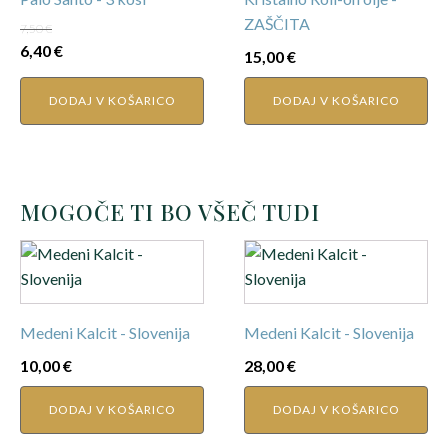
ZAŠČITA
7,50
€
Original
Current
6,40
€
15,00
€
price
price
was:
is:
DODAJ V KOŠARICO
DODAJ V KOŠARICO
7,50 €.
6,40 €.
MOGOČE TI BO VŠEČ TUDI
Medeni Kalcit - Slovenija
Medeni Kalcit - Slovenija
10,00
€
28,00
€
DODAJ V KOŠARICO
DODAJ V KOŠARICO