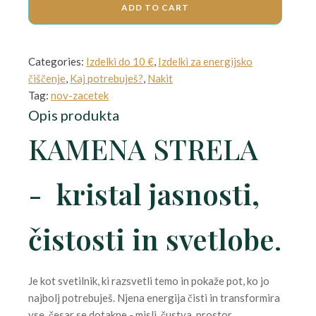
ADD TO CART
was:
is:
12,00 €.
10,00 €.
Categories:
Izdelki do 10 €
,
Izdelki za energijsko
čiščenje
,
Kaj potrebuješ?
,
Nakit
Tag:
nov-zacetek
Opis produkta
KAMENA STRELA
-
kristal jasnosti,
čistosti in svetlobe
.
Je kot svetilnik, ki razsvetli temo in pokaže pot, ko jo
najbolj potrebuješ. Njena energija čisti in transformira
vse, česar se dotakne - misli, čustva, prostor.