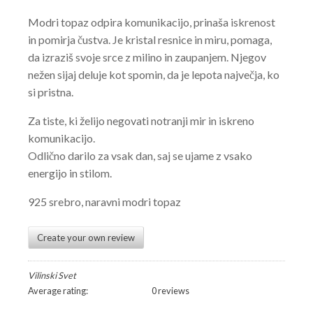
Modri topaz odpira komunikacijo, prinaša iskrenost
in pomirja čustva. Je kristal resnice in miru, pomaga,
da izraziš svoje srce z milino in zaupanjem. Njegov
nežen sijaj deluje kot spomin, da je lepota največja, ko
si pristna.
Za tiste, ki želijo negovati notranji mir in iskreno
komunikacijo.
Odlično darilo za vsak dan, saj se ujame z vsako
energijo in stilom.
925 srebro, naravni modri topaz
Create your own review
Vilinski Svet
Average rating:
0 reviews