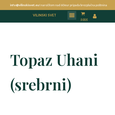
info@vilinskisvet.eu
I naročilom nad 60eur pripada brezplačna poštnina
VILINSKI SVET
0,00
€
Topaz Uhani
(srebrni)