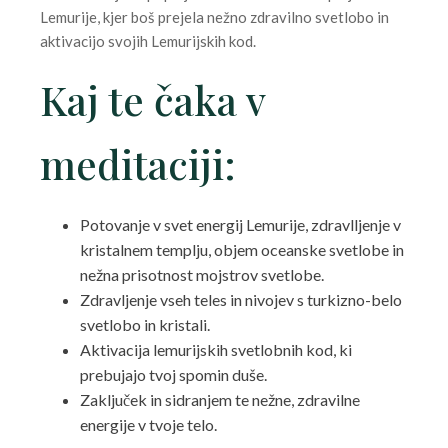
Lemurije
, kjer boš prejela nežno zdravilno svetlobo in
aktivacijo svojih
Lemurijskih
kod.
Kaj te
čaka v
meditaciji:
Potovanje v svet energij
Lemurije
,
zdravlljenje v
kristalnem templju
, objem oceanske svetlobe in
ne
žna prisotnost mojstrov svetlobe.
Zdravljenje
vseh teles in nivojev
s turkizno-belo
svetlobo in kristali.
Aktivacija
lemurijskih
svetlobnih kod
,
ki
prebujajo tvoj spomin du
še.
Zaklju
ček in sidranjem te nežne, zdravilne
energije v tvoje telo.