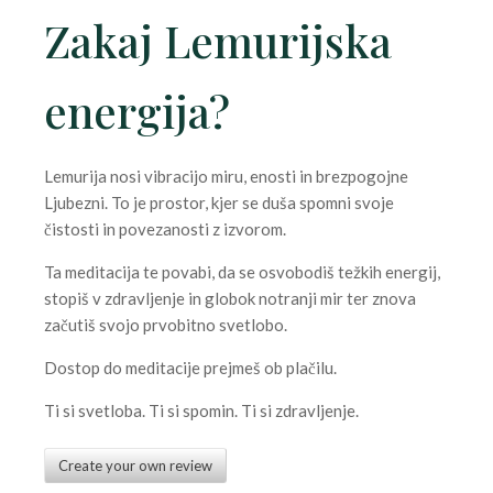
Zakaj
Lemurijska
energija?
Lemurija
nosi vibracijo miru,
enosti
in brezpogojne
L
jubezni. To je prostor, kjer se du
ša spomni svoje
čistosti in povezanosti z izvorom.
Ta meditacija te povabi, da se osvobodiš težkih energij,
stopiš v zdravljenje in globok notranji mir ter znova
začutiš svojo prvobitno svetlobo.
Dostop do meditacije prejmeš ob plačilu.
Ti si svetloba. Ti si spomin. Ti si zdravljenje.
Create your own review