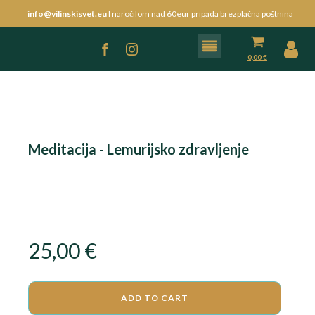
info@vilinskisvet.eu
I naročilom nad 60eur pripada brezplačna poštnina
0,00
€
Meditacija - Lemurijsko zdravljenje
25,00
€
ADD TO CART