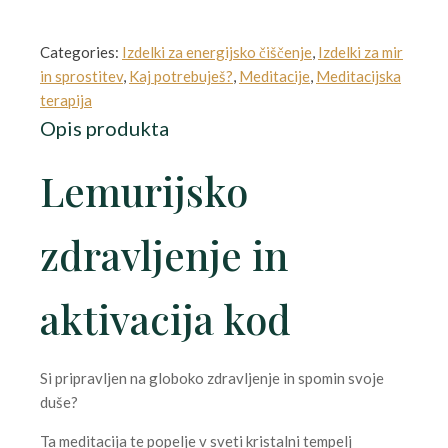
Categories:
Izdelki za energijsko čiščenje
,
Izdelki za mir
in sprostitev
,
Kaj potrebuješ?
,
Meditacije
,
Meditacijska
terapija
Opis produkta
Lemurijsko
zdravljenje in
aktivacija kod
Si pripravljen na globoko zdravljenje in spomin svoje
du
še?
Ta meditacija te popelje v sveti kristalni tempelj