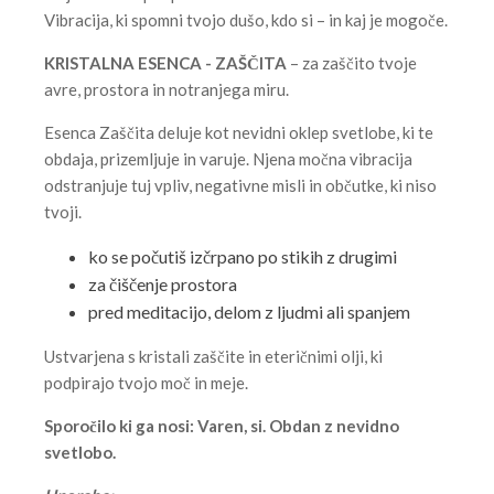
Vibracija, ki spomni tvojo dušo, kdo si – in kaj je mogoče.
KRISTALNA ESENCA - ZAŠČITA
– za zaščito tvoje
avre, prostora in notranjega miru.
Esenca Zaščita deluje kot nevidni oklep svetlobe, ki te
obdaja, prizemljuje in varuje. Njena močna vibracija
odstranjuje tuj vpliv, negativne misli in občutke, ki niso
tvoji.
ko se počutiš izčrpano po stikih z drugimi
za čiščenje prostora
pred meditacijo, delom z ljudmi ali spanjem
Ustvarjena s kristali zaščite in eteričnimi olji, ki
podpirajo tvojo moč in meje.
Sporočilo ki ga nosi: Varen, si. Obdan z nevidno
svetlobo.