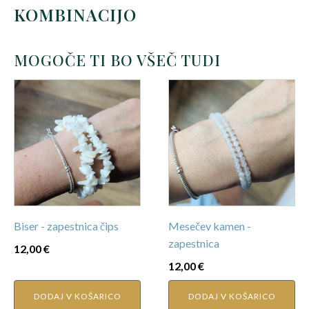
KOMBINACIJO
MOGOČE TI BO VŠEČ TUDI
Biser - zapestnica čips
Mesečev kamen -
zapestnica
12,00
€
12,00
€
DODAJ V KOŠARICO
DODAJ V KOŠARICO