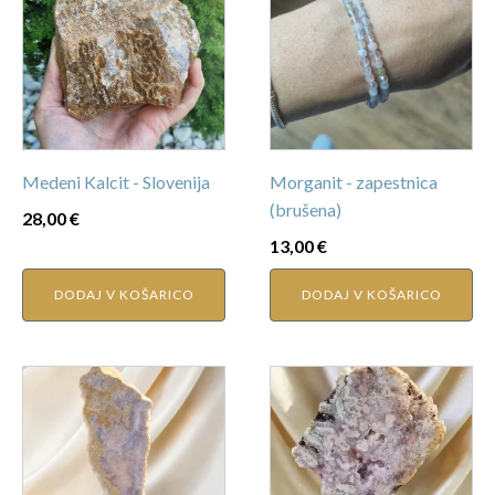
Medeni Kalcit - Slovenija
Morganit - zapestnica
(brušena)
28,00
€
13,00
€
DODAJ V KOŠARICO
DODAJ V KOŠARICO