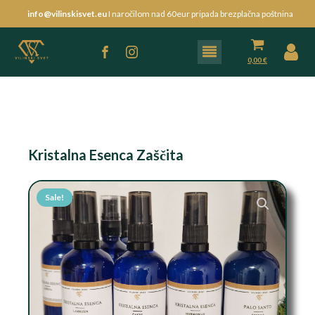
info@vilinskisvet.eu
I naročilom nad 60eur pripada brezplačna poštnina
0,00
€
Kristalna Esenca Zaščita
Sale!