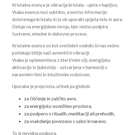
Kristalna esenca je vibracija kristala - ujeta v kapljico.
Vsaka esenca nosi subtilno, a močno informacijo
določenega kristala, ki jo ob uporabi vpijeta telo in aura.
Deluje na energijskem nivoju, kjer nežno podpira
čustvene, miselne in duhovne procese.
Kristalne esence so kot svetlobni vodniki, ki nas nežno
potiskajo bližje naši avtentični vibraciji.
Vsaka je oplemenitena z eteričnimi olji, energijsko
aktivacijo in ljubeznijo - ustvarjena v harmoniji z
naravnimi ritmi in intuitivnim vodstvom.
Uporaba je preprosta, učinek pa globok:
za čiščenje in zaščito avre,
za energijsko osvežitev prostora,
za podporo v ritualih, meditaciji ali prehodih,
za vsakdanjo povezavo s sabo in naravo.
To je nevidna podpora.