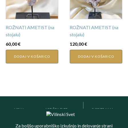
ROŽNATI AMETIST (na
ROŽNATI AMETIST (na
stojalu)
stojalu)
60,00
€
120,00
€
DODAJ V KOŠARICO
DODAJ V KOŠARICO
MENU
KOTIČEK ZATE
SLEDITE NAM
Meditacijska soba
Kristali in kristaloterapija
E-učilnica
Potovanje po čakrah
VILINSKI SVET