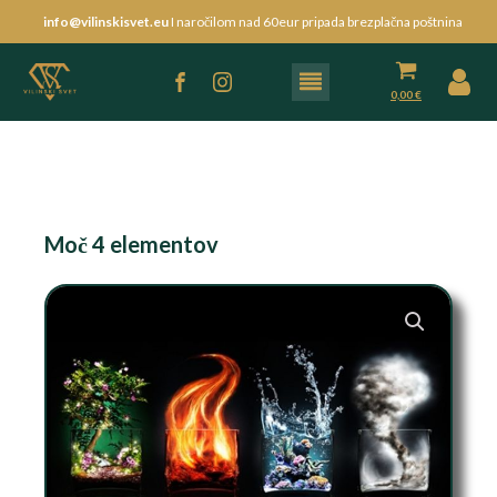
info@vilinskisvet.eu
I naročilom nad 60eur pripada brezplačna poštnina
0,00
€
Moč 4 elementov