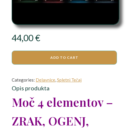
44,00
€
ADD TO CART
Categories:
Delavnice
,
Spletni Tečaj
Opis produkta
Moč 4 elementov –
ZRAK, OGENJ,