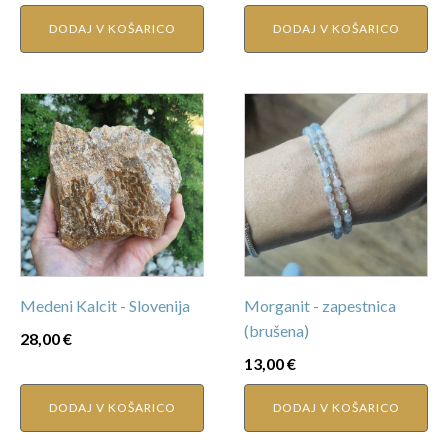
DODAJ V KOŠARICO
DODAJ V KOŠARICO
Medeni Kalcit - Slovenija
Morganit - zapestnica
(brušena)
28,00
€
13,00
€
DODAJ V KOŠARICO
DODAJ V KOŠARICO