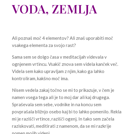
VODA, ZEMLJA
Ali poznaš moč 4 elementov? Ali znaš uporabiti moč
vsakega elementa za svojo rast?
Sama sem se dolgo časa v meditacijah videvala v
ognjenem vrtincu. Vsakič znova sem videla kanček več.
Videla sem kako upravljam z njim, kako ga lahko
kontroliram, kakšno moč ima.
Nisem vedela zakaj točno se mi to prikazuje, v čem je
namen vsega tega ali je to moj dar ali kaj drugega.
Spraševala sem sebe, vodnike in na koncu sem
povprašala bližnjo osebo kaj bi to lahko pomenilo. Rekla
mi je razišči vrtince, razišči ogenj. In tako sem začela
raziskovati, meditirati z namenom, da se mi razkrije
pomen mojih videnj.