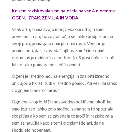
Ko sem raziskovala sem naletela na vse 4 elemente
OGENJ, ZRAK, ZEMLJA IN VODA.
Vsak od njih ima svojo moč, z vsakim od njih smo
povezani in z njihovo pomočjo se lahko podpremo na
svoji poti, pomagajo nam pri naši rasti. Vendar je
pomembno, da se zavedaš njihove moči in z njimi
opravljaš previdno in z modrostjo. S posebnimi rituali
lahko tako pomagamo sebi in zemlji.
Ogenj je izredno močna energija in zna biti izredno
uničujoč a hkrati tudi v izredno pomoč. Ali veš, da lahko
z ognjem transformiraš?
Ognjene krogle, ki jih nezavedno pošiljamo okoli, ko
smo jezni so lahko zelo močne, sama sem to spoznala
skozi čas a ko sem se zavedala te moči in raziskovala
sem se naučila kako s temi kroglami delati, da ne
škodujejo nobenemu.