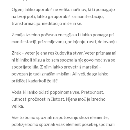
Ogenj lahko uporabiš ne veliko načinov, ki ti pomagajo
na tvoji poti, lahko ga uporabiš za manifestacijo,
transformacijo, meditacijo in še in še.
Zemlja izredno počasna energija a ti lahko pomaga pri
manifestaciji, prizemljevanju, polnjenju, rasti, delovanju..
Zrak – veter je ena res čudovita stvar. Veter priznam mi
ni bil nikoli blizu a ko sem spoznala njegovo moč sva se
spoprijateljila. Z njim lahko prevetriš marsikaj –
povezan je tudi z našimi mislimi. Ali veš, da ga lahko
prikličeš kadarkoli želiš?
Voda, ki lahko očisti popolnoma vse. Pretočnost,
čutnost, prožnost in čistost. Njena moč je izredno
velika.
Vse to bomo spoznali na potovanju skozi elemente,
pobližje bomo spoznali vsak element posebej, spoznali