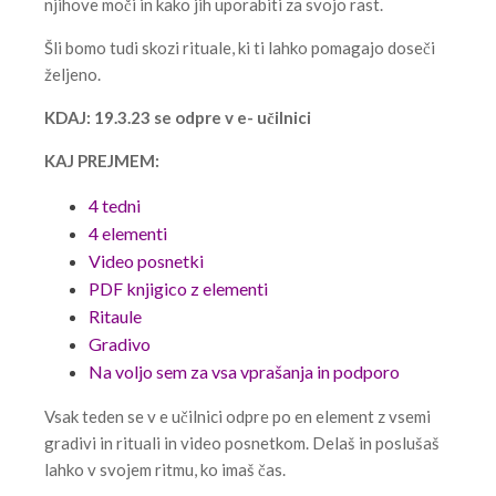
njihove moči in kako jih uporabiti za svojo rast.
Šli bomo tudi skozi rituale, ki ti lahko pomagajo doseči
željeno.
KDAJ: 19.3.23 se odpre v e- učilnici
KAJ PREJMEM:
4 tedni
4 elementi
Video posnetki
PDF knjigico z elementi
Ritaule
Gradivo
Na voljo sem za vsa vprašanja in podporo
Vsak teden se v e učilnici odpre po en element z vsemi
gradivi in rituali in video posnetkom. Delaš in poslušaš
lahko v svojem ritmu, ko imaš čas.