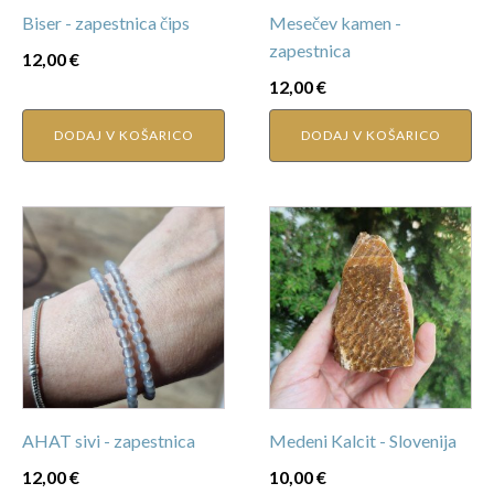
Biser - zapestnica čips
Mesečev kamen -
zapestnica
12,00
€
12,00
€
DODAJ V KOŠARICO
DODAJ V KOŠARICO
AHAT sivi - zapestnica
Medeni Kalcit - Slovenija
12,00
€
10,00
€