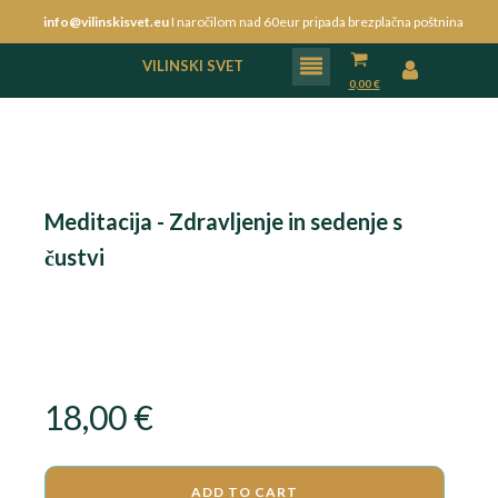
info@vilinskisvet.eu
I naročilom nad 60eur pripada brezplačna poštnina
VILINSKI SVET
0,00
€
Meditacija - Zdravljenje in sedenje s
čustvi
18,00
€
ADD TO CART