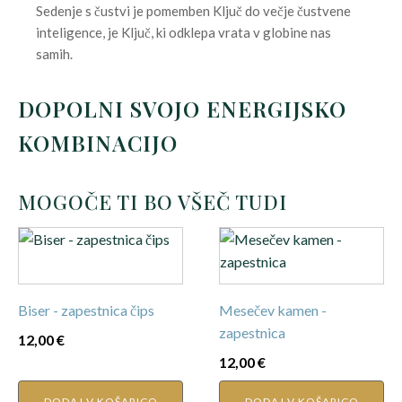
Sedenje s čustvi je pomemben Ključ do večje čustvene
inteligence, je Ključ, ki odklepa vrata v globine nas
samih.
DOPOLNI SVOJO ENERGIJSKO
KOMBINACIJO
MOGOČE TI BO VŠEČ TUDI
Biser - zapestnica čips
Mesečev kamen -
zapestnica
12,00
€
12,00
€
DODAJ V KOŠARICO
DODAJ V KOŠARICO