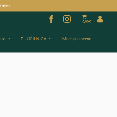
štnina
0,00
€
ate
E – UČILNICA
Mnenja in ocene