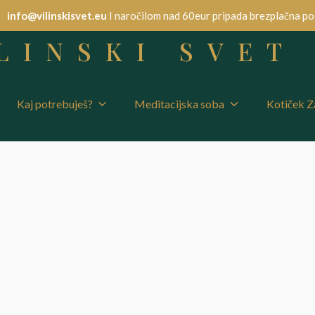
info@vilinskisvet.eu
I naročilom nad 60eur pripada brezplačna po
LINSKI SVET
Kaj potrebuješ?
Meditacijska soba
Kotiček Z