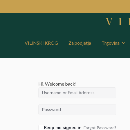
VI
VILINSKI KROG
Za podjetja
Trgovina
Hi, Welcome back!
Keep me signed in
Forgot Password?