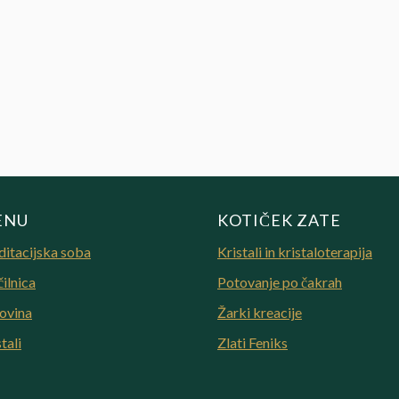
ENU
KOTIČEK ZATE
itacijska soba
Kristali in kristaloterapija
čilnica
Potovanje po čakrah
ovina
Žarki kreacije
tali
Zlati Feniks