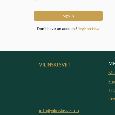
Sign In
Don't have an account?
Register Now
M
VILINSKI SVET
Med
E-u
Trg
Kris
info@vilinskisvet.eu